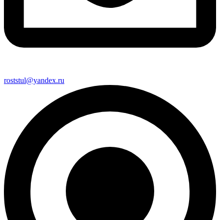
roststul@yandex.ru