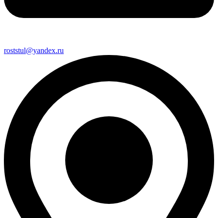
roststul@yandex.ru