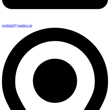
roststul@yandex.ru