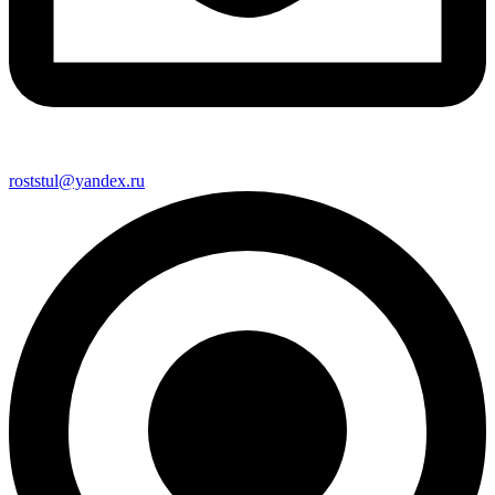
roststul@yandex.ru