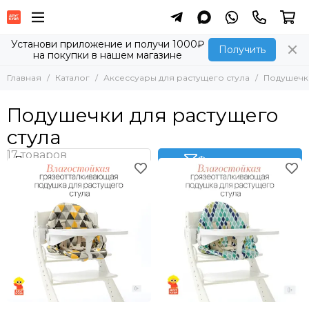
Аксессуары для растущего стула
Установи приложение и получи 1000₽
Получить
на покупки в нашем магазине
Все товары
Ограничители для растущего стула
Главная
Каталог
Аксессуары для растущего стула
Подушечки
Подушечки для растущего стула
Прочее
Подушечки для растущего
стула
Фильтр товаров