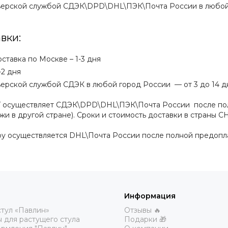
ьерской службой СДЭК\DPD\DHL\ПЭК\Почта России в любой г
вки:
ставка по Москве – 1-3 дня
-2 дня
ьерской службой СДЭК в любой город России — от 3 до 14 дн
Г осуществляет СДЭК\DPD\DHL\ПЭК\Почта России после пол
жи в другой стране). Сроки и стоимость доставки в страны 
у осуществляется DHL\Почта России после полной предоплат
Информация
тул «Павлин»
Отзывы 🔥
 для растущего стула
Подарки 🎁