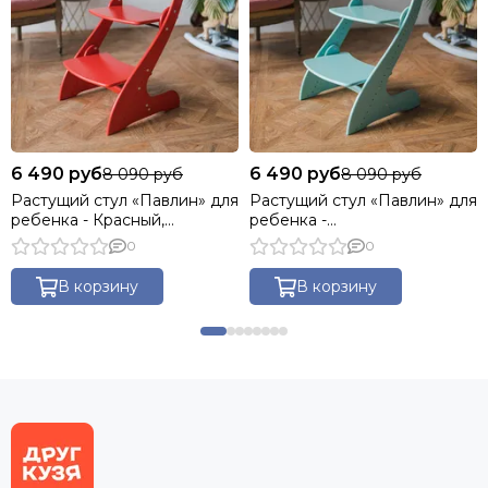
6 490 руб
6 490 руб
8 090 руб
8 090 руб
Растущий стул «Павлин» для
Растущий стул «Павлин» для
ребенка - Красный,
ребенка -
Деревянный 49x47x85
Бирюзовый\Голубой,
0
0
Деревянный 49x47x85
В корзину
В корзину