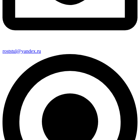
roststul@yandex.ru