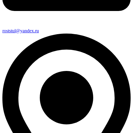
roststul@yandex.ru