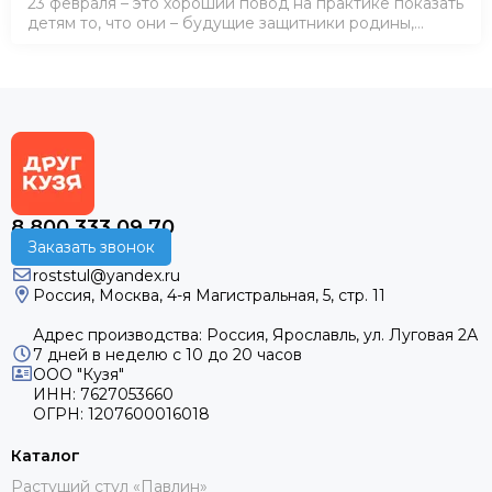
23 февраля – это хороший повод на практике показать
детям то, что они – будущие защитники родины,
ловкие, смелые и сильные. Главное правило подбора
конкурсной программы &nd…
8 800 333 09 70
Заказать звонок
roststul@yandex.ru
Россия, Москва, 4-я Магистральная, 5, стр. 11
Адрес производства: Россия, Ярославль, ул. Луговая 2А
7 дней в неделю с 10 до 20 часов
ООО "Кузя"
ИНН: 7627053660
ОГРН: 1207600016018
Каталог
Растущий стул «Павлин»