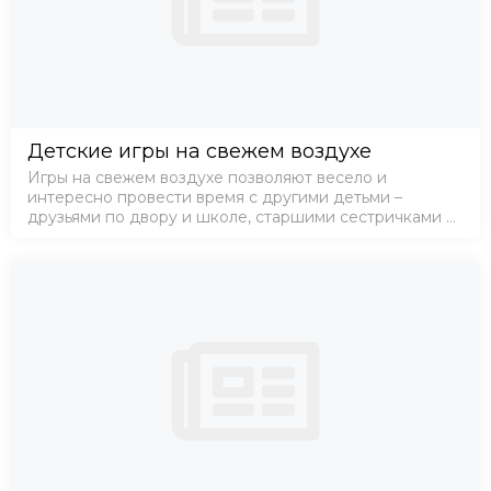
Детские игры на свежем воздухе
Игры на свежем воздухе позволяют весело и
интересно провести время с другими детьми –
друзьями по двору и школе, старшими сестричками и
братиками. Если вы научите ребенка разнообразным
играм, то сможете спокойно заниматься дел…