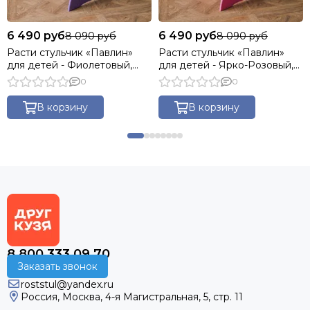
6 490 руб
6 490 руб
8 090 руб
8 090 руб
Расти стульчик «Павлин»
Расти стульчик «Павлин»
для детей - Фиолетовый,
для детей - Ярко-Розовый,
Деревянный 49x47x85
Деревянный 49x47x85
0
0
В корзину
В корзину
8 800 333 09 70
Заказать звонок
roststul@yandex.ru
Россия, Москва, 4-я Магистральная, 5, стр. 11