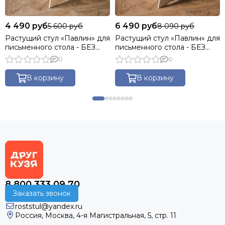
4 490 руб
6 490 руб
5 600 руб
8 090 руб
Растущий стул «Павлин» для
Растущий стул «Павлин» для
письменного стола - БЕЗ
письменного стола - БЕЗ
покраски, Деревянный,
покраски (прозрачный лак),
0
0
49x47x85
Деревянный 49x47x85
В корзину
В корзину
8 800 333 09 70
Заказать звонок
roststul@yandex.ru
Россия, Москва, 4-я Магистральная, 5, стр. 11