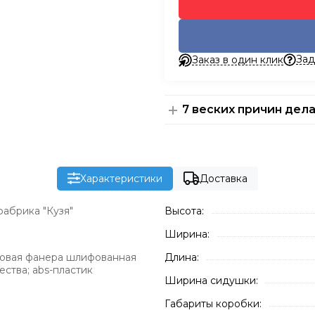
Зад
Заказ в один клик
7 веских причин дела
Характеристики
Доставка
абрика "Кузя"
Высота:
Ширина:
овая фанера шлифованная
Длина:
ества; abs-пластик
Ширина сидушки:
Габариты коробки: