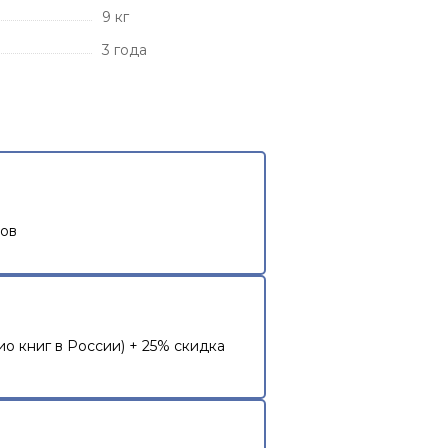
9 кг
3 года
тов
о книг в России) + 25% скидка