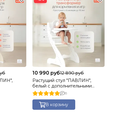
10 990 руб
руб
12 890 руб
ЛИН",
Растущий стул "ПАВЛИН",
белый с дополнительными
лементами
элементами
8
В корзину