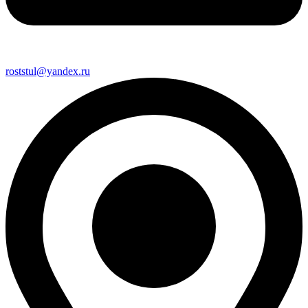
roststul@yandex.ru