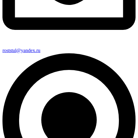
roststul@yandex.ru